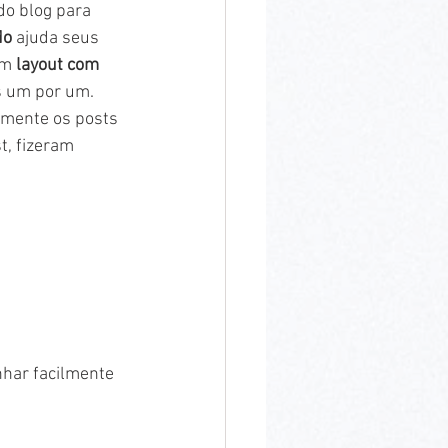
do blog para 
do 
ajuda seus 
um 
layout com 
s um por um.  
lmente os posts 
, fizeram 
har facilmente 